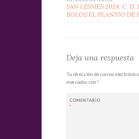
Navegación
ENTRADA ANTERIOR
SAN LESMES 2024. C. D.
BOLOS EL PLANTÍO DE
de
entradas
Deja una respuesta
Tu dirección de correo electrónico
marcados con
*
COMENTARIO
*