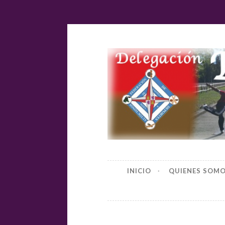
Ir
al
contenido
Delegación
INICIO
QUIENES SOM