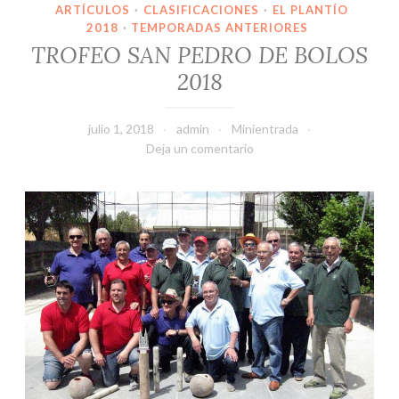
ARTÍCULOS
·
CLASIFICACIONES
·
EL PLANTÍO
2018
·
TEMPORADAS ANTERIORES
TROFEO SAN PEDRO DE BOLOS
2018
julio 1, 2018
admin
Minientrada
Deja un comentario