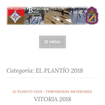
Ir
al
contenido
Delegación burgalesa
de fedacyl-bolos
MENU
Categoría:
EL PLANTÍO 2018
EL PLANTÍO 2018
·
TEMPORADAS ANTERIORES
VITORIA 2018