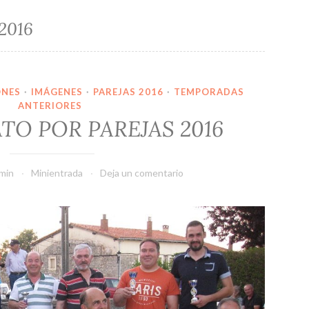
2016
ONES
·
IMÁGENES
·
PAREJAS 2016
·
TEMPORADAS
ANTERIORES
O POR PAREJAS 2016
min
Minientrada
Deja un comentario