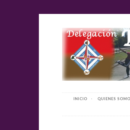
Ir
al
contenido
Delegación
INICIO
QUIENES SOM