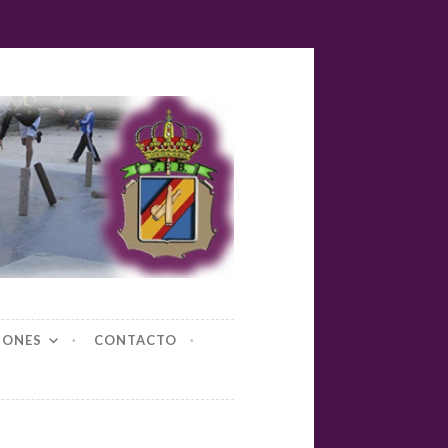
yl-bolos
IONES
CONTACTO