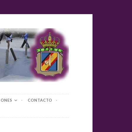
yl-bolos
IONES
CONTACTO