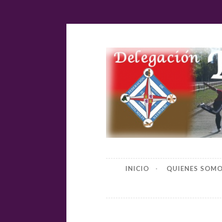
Ir
al
contenido
Delegación
INICIO
QUIENES SOM