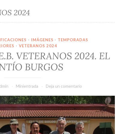
OS 2024
IFICACIONES
·
IMÁGENES
·
TEMPORADAS
RIORES
·
VETERANOS 2024
E.B. VETERANOS 2024. EL
NTÍO BURGOS
dmin
Minientrada
Deja un comentario