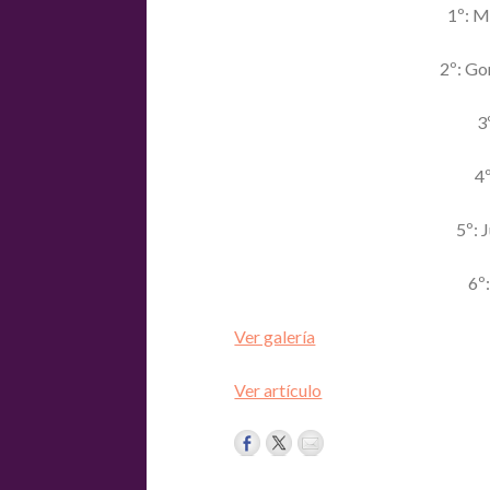
1º: M
2º: Go
3º
4º
5º: J
6º:
Ver galería
Ver artículo