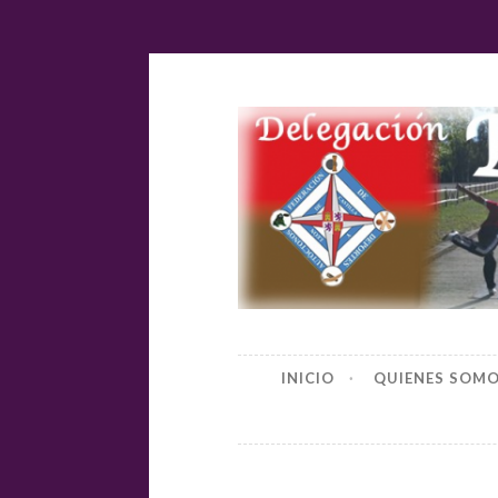
Ir
al
contenido
Delegación
INICIO
QUIENES SOM