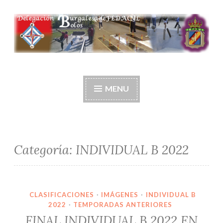
Ir
al
contenido
Delegación burgalesa
de fedacyl-bolos
MENU
Categoría:
INDIVIDUAL B 2022
CLASIFICACIONES
·
IMÁGENES
·
INDIVIDUAL B
2022
·
TEMPORADAS ANTERIORES
FINAL INDIVIDUAL B 2022 EN