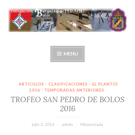
Ir
al
contenido
Delegación burgalesa
de fedacyl-bolos
MENU
ARTÍCULOS
·
CLASIFICACIONES
·
EL PLANTÍO
2016
·
TEMPORADAS ANTERIORES
TROFEO SAN PEDRO DE BOLOS
2016
julio 3, 2016
admin
Minientrada