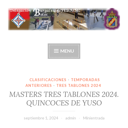
Ir
al
contenido
Delegación burgalesa
de fedacyl-bolos
MENU
CLASIFICACIONES
·
TEMPORADAS
ANTERIORES
·
TRES TABLONES 2024
MASTERS TRES TABLONES 2024.
QUINCOCES DE YUSO
septiembre 1, 2024
admin
Minientrada