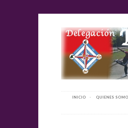
Ir
al
contenido
Delegación
INICIO
QUIENES SOM