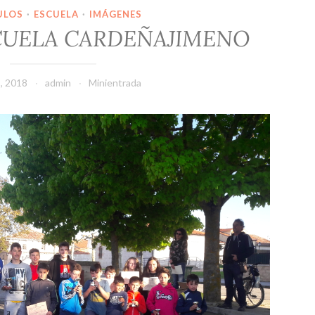
ULOS
·
ESCUELA
·
IMÁGENES
CUELA CARDEÑAJIMENO
, 2018
admin
Minientrada