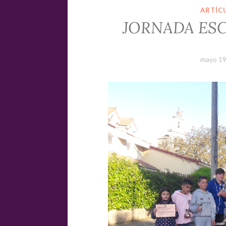
ARTÍC
JORNADA ES
mayo 19