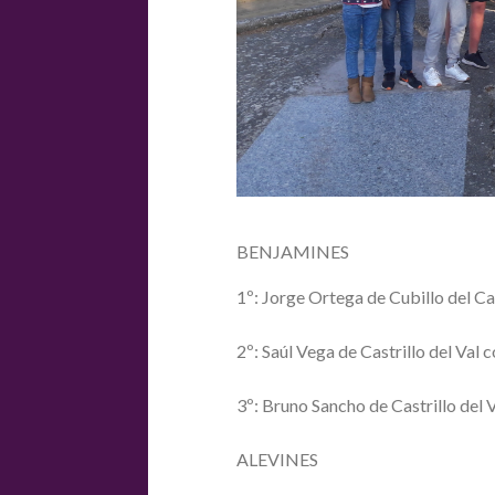
BENJAMINES
1º: Jorge Ortega de Cubillo del 
2º: Saúl Vega de Castrillo del Val 
3º: Bruno Sancho de Castrillo del 
ALEVINES