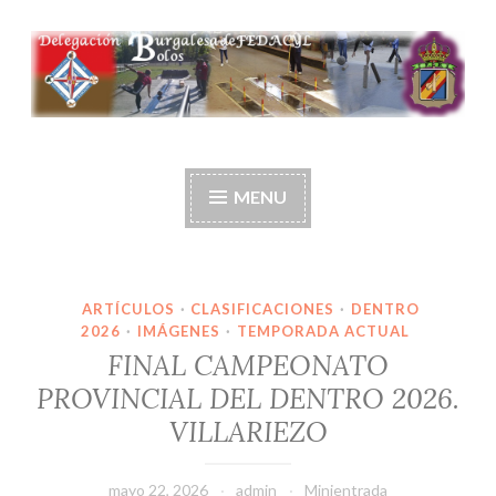
Ir
al
contenido
Delegación burgalesa
de fedacyl-bolos
MENU
ARTÍCULOS
·
CLASIFICACIONES
·
DENTRO
2026
·
IMÁGENES
·
TEMPORADA ACTUAL
FINAL CAMPEONATO
PROVINCIAL DEL DENTRO 2026.
VILLARIEZO
mayo 22, 2026
admin
Minientrada