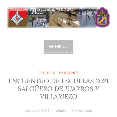
Ir
al
contenido
Delegación burgalesa
de fedacyl-bolos
MENU
ESCUELA
·
IMÁGENES
ENCUENTRO DE ESCUELAS 2021
SALGÜERO DE JUARROS Y
VILLARIEZO
agosto 3, 2021
admin
Minientrada