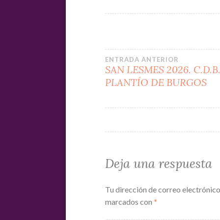
Navegación
ENTRADA ANTERIOR
SAN LESMES 2026. C.D.B.
PLANTÍO DE BURGOS
de
entradas
Deja una respuesta
Tu dirección de correo electrónico
marcados con
*