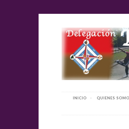
Ir
al
contenido
Delegación
INICIO
QUIENES SOM