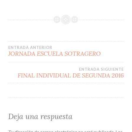
Navegación
ENTRADA ANTERIOR
JORNADA ESCUELA SOTRAGERO
de
ENTRADA SIGUIENTE
entradas
FINAL INDIVIDUAL DE SEGUNDA 2016
Deja una respuesta
Tu dirección de correo electrónico no será publicada.
Los