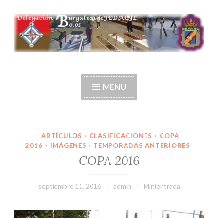
Ir
al
contenido
Delegación burgalesa
de fedacyl-bolos
MENU
ARTÍCULOS
·
CLASIFICACIONES
·
COPA
2016
·
IMÁGENES
·
TEMPORADAS ANTERIORES
COPA 2016
septiembre 11, 2016
admin
Minientrada