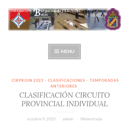
Ir
al
contenido
Delegación burgalesa
de fedacyl-bolos
MENU
CIRPROIN 2023
·
CLASIFICACIONES
·
TEMPORADAS
ANTERIORES
CLASIFICACIÓN CIRCUITO
PROVINCIAL INDIVIDUAL
octubre 9, 2023
admin
Minientrada