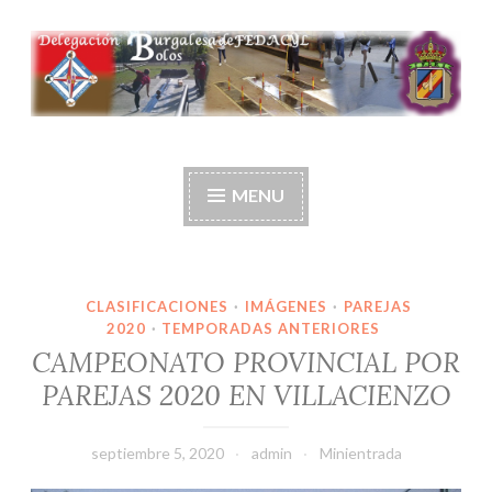
Ir
al
contenido
Delegación burgalesa
de fedacyl-bolos
MENU
CLASIFICACIONES
·
IMÁGENES
·
PAREJAS
2020
·
TEMPORADAS ANTERIORES
CAMPEONATO PROVINCIAL POR
PAREJAS 2020 EN VILLACIENZO
septiembre 5, 2020
admin
Minientrada