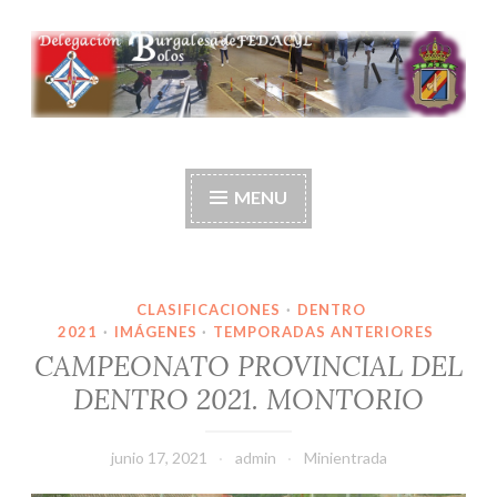
Ir
al
contenido
Delegación burgalesa
de fedacyl-bolos
MENU
CLASIFICACIONES
·
DENTRO
2021
·
IMÁGENES
·
TEMPORADAS ANTERIORES
CAMPEONATO PROVINCIAL DEL
DENTRO 2021. MONTORIO
junio 17, 2021
admin
Minientrada