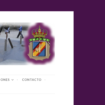
yl-bolos
IONES
CONTACTO