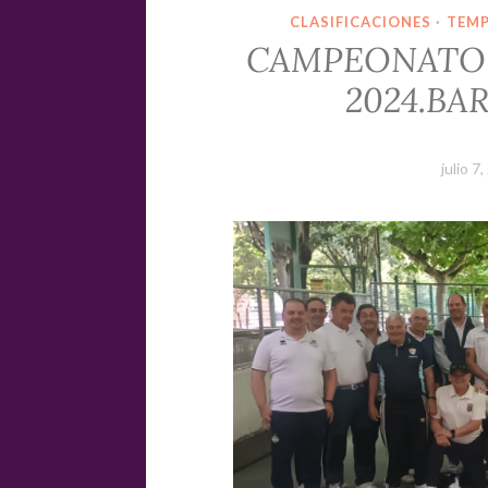
CLASIFICACIONES
·
TEM
CAMPEONATO 
2024.BA
julio 7