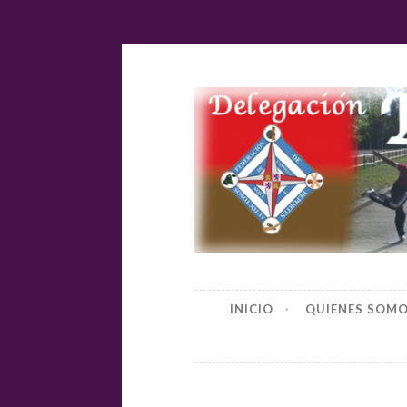
Ir
al
contenido
Delegación
INICIO
QUIENES SOM