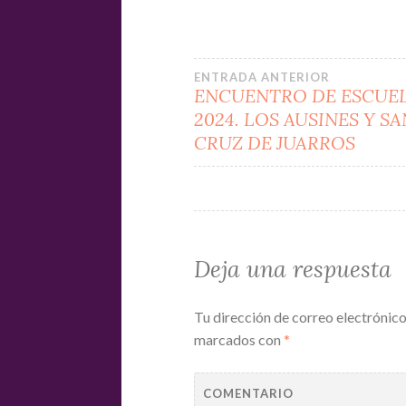
Navegación
ENTRADA ANTERIOR
ENCUENTRO DE ESCUE
2024. LOS AUSINES Y S
de
CRUZ DE JUARROS
entradas
Deja una respuesta
Tu dirección de correo electrónico
marcados con
*
COMENTARIO