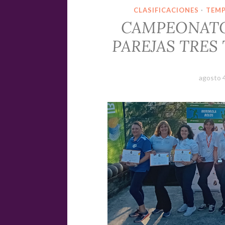
CLASIFICACIONES
·
TEM
CAMPEONATO
PAREJAS TRES 
agosto 