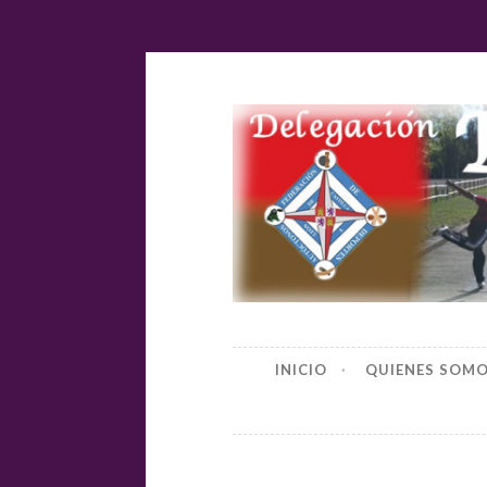
Ir
al
contenido
Delegación
INICIO
QUIENES SOM