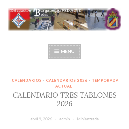
Ir
al
contenido
Delegación burgalesa
de fedacyl-bolos
MENU
CALENDARIOS
·
CALENDARIOS 2026
·
TEMPORADA
ACTUAL
CALENDARIO TRES TABLONES
2026
abril 9, 2026
admin
Minientrada