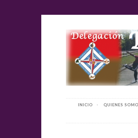
Ir
al
contenido
Delegación
INICIO
QUIENES SOM