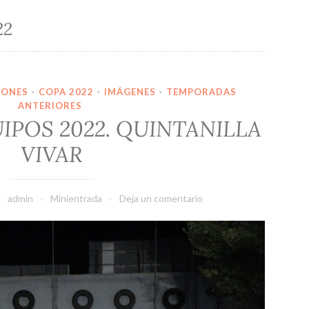
22
IONES
·
COPA 2022
·
IMÁGENES
·
TEMPORADAS
ANTERIORES
UIPOS 2022. QUINTANILLA
VIVAR
admin
Minientrada
Deja un comentario