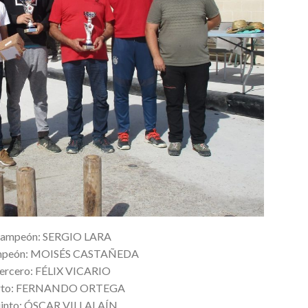
ampeón: SERGIO LARA
mpeón: MOISÉS CASTAÑEDA
ercero: FÉLIX VICARIO
rto: FERNANDO ORTEGA
into: ÓSCAR VILLALAÍN