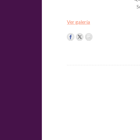
S
Ver galería