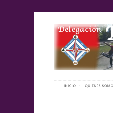
Ir
al
contenido
Delegación
INICIO
QUIENES SOM