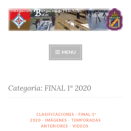
Ir
al
contenido
Delegación burgalesa
de fedacyl-bolos
MENU
Categoría:
FINAL 1ª 2020
CLASIFICACIONES
·
FINAL 1ª
2020
·
IMÁGENES
·
TEMPORADAS
ANTERIORES
·
VIDEOS