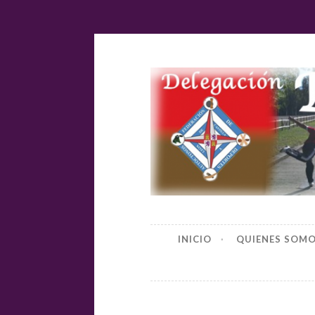
Ir
al
contenido
Delegación
INICIO
QUIENES SOM