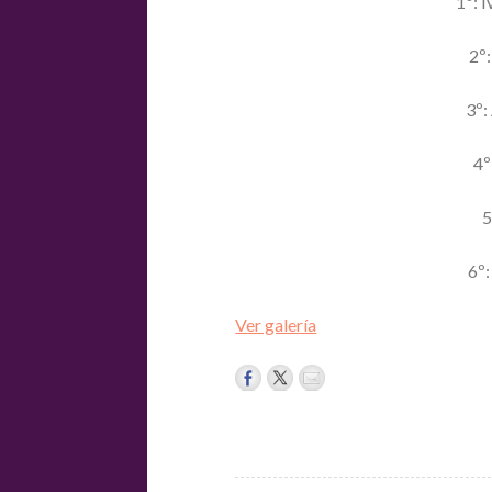
1º: 
2º
3º:
4º
5
6º:
Ver galería