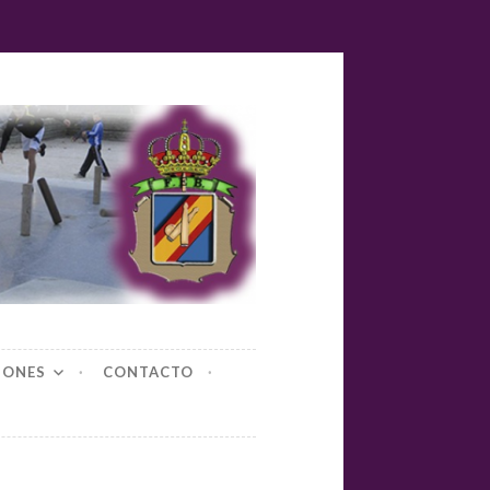
yl-bolos
IONES
CONTACTO