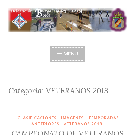
Ir
al
contenido
Delegación burgalesa
de fedacyl-bolos
MENU
Categoría:
VETERANOS 2018
CLASIFICACIONES
·
IMÁGENES
·
TEMPORADAS
ANTERIORES
·
VETERANOS 2018
CAMPEONATO DE VETERANOS