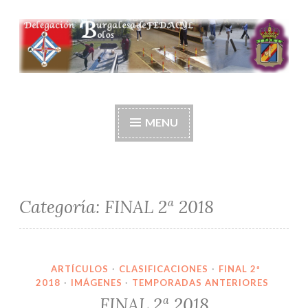
Ir
al
contenido
Delegación burgalesa
de fedacyl-bolos
MENU
Categoría:
FINAL 2ª 2018
ARTÍCULOS
·
CLASIFICACIONES
·
FINAL 2ª
2018
·
IMÁGENES
·
TEMPORADAS ANTERIORES
FINAL 2ª 2018