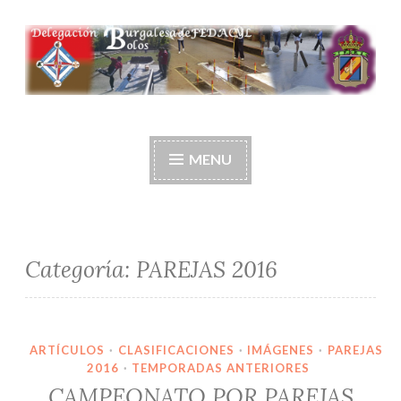
Ir
al
contenido
Delegación burgalesa
de fedacyl-bolos
MENU
Categoría:
PAREJAS 2016
ARTÍCULOS
·
CLASIFICACIONES
·
IMÁGENES
·
PAREJAS
2016
·
TEMPORADAS ANTERIORES
CAMPEONATO POR PAREJAS