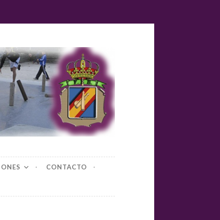
yl-bolos
IONES
CONTACTO