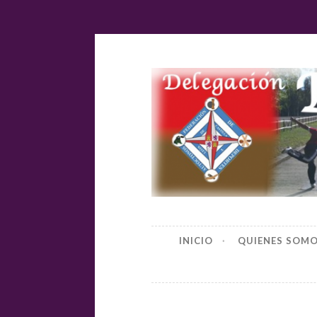
Ir
al
contenido
Delegación
INICIO
QUIENES SOM