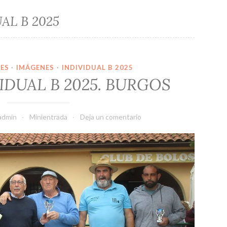
AL B 2025
NES
·
IMÁGENES
·
INDIVIDUAL B 2025
IDUAL B 2025. BURGOS
admin
Minientrada
Deja un comentario