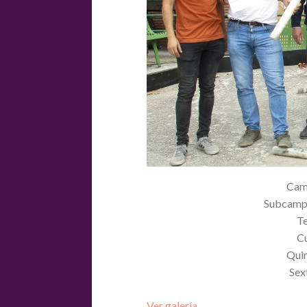
Cam
Subcamp
T
C
Qui
Se
Ver galería